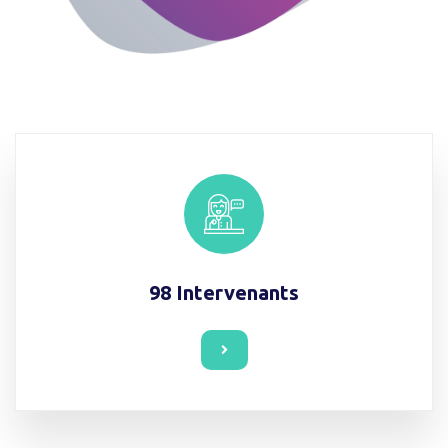
98 Intervenants