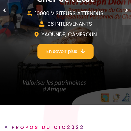
10000 VISITEURS ATTENDUS
98 INTERVENANTS
YAOUNDÉ, CAMEROUN
En savoir plus
A PROPOS DU CIC2022