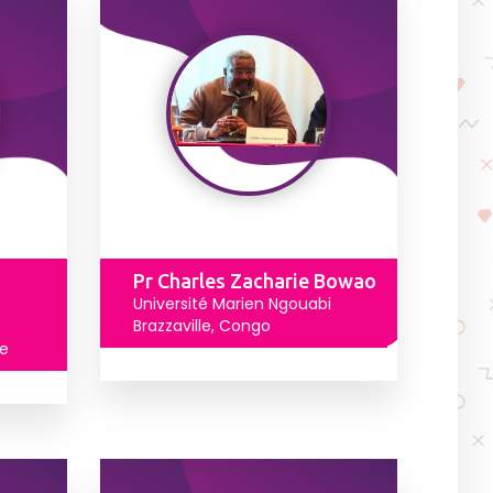
Pr Charles Zacharie Bowao
Université Marien Ngouabi
Brazzaville, Congo
T
pe