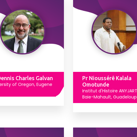
Dennis Charles Galvan
Pr Nioussérê Kalala
ersity of Oregon, Eugene
Omotunde
Institut d'Histoire ANYJAR
Baie-Mahault, Guadelou