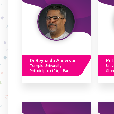
Dr Reynaldo Anderson
Pr 
Temple University
Univ
Philadelphia (PA), USA
Stor