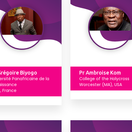
Grégoire Biyogo
Pr Ambroise Kom
ersité Panafricaine de la
College of the Holycross
aissance
Worcester (MA), USA
s, France