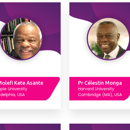
Molefi Kete Asante
Pr Célestin Monga
le University
Harvard University
adelphia, USA
Cambridge (MA), USA