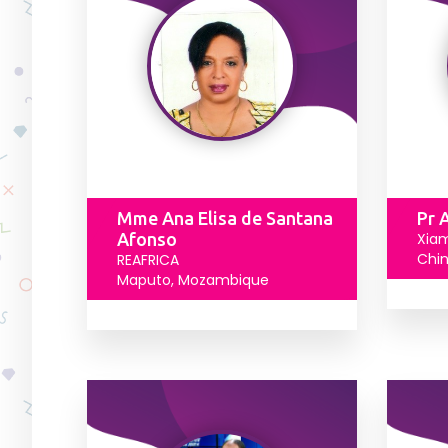
Mme Ana Elisa de Santana
Pr 
Afonso
Xiam
Chi
REAFRICA
Maputo, Mozambique