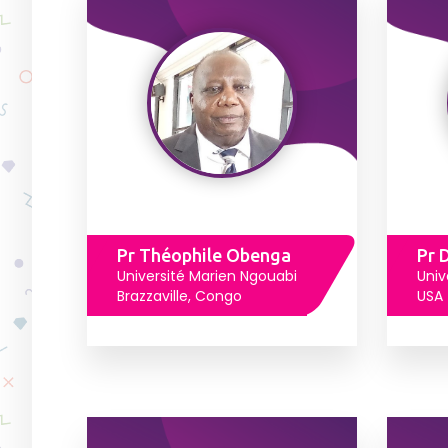
Pr Théophile Obenga
Pr 
Université Marien Ngouabi
Univ
Brazzaville, Congo
USA