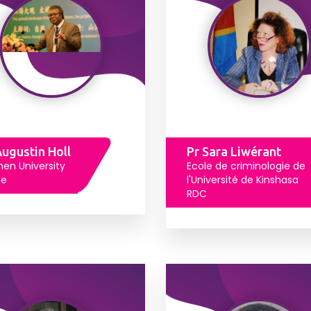
Augustin Holl
Pr Sara Liwérant
en University
Ecole de criminologie de
ne
l'Université de Kinshasa
RDC