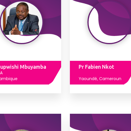
Lupwishi Mbuyamba
Pr Fabien Nkot
A
ambique
Yaoundé, Cameroun