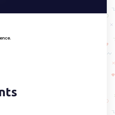
rence.
nts