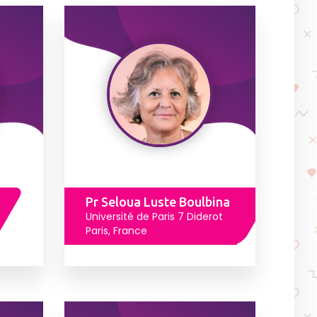
Pr Seloua Luste Boulbina
Université de Paris 7 Diderot
Paris, France