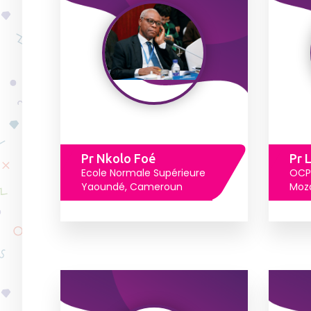
Pr Nkolo Foé
Pr 
Ecole Normale Supérieure
OCP
Yaoundé, Cameroun
Moz