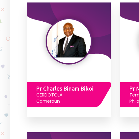
Pr Charles Binam Bikoi
Pr 
CERDOTOLA
Temp
Cameroun
Phil