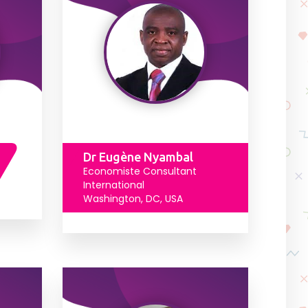
Dr Eugène Nyambal
Economiste Consultant
International
Washington, DC, USA