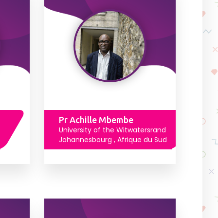
Pr Achille Mbembe
University of the Witwatersrand
Johannesbourg , Afrique du Sud