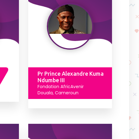
Pr Prince Alexandre Kuma
Ndumbe III
Fondation AfricAvenir
Douala, Cameroun