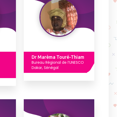
Dr Marèma Touré-Thiam
Bureau Régional de l’UNESCO
Dakar, Sénégal