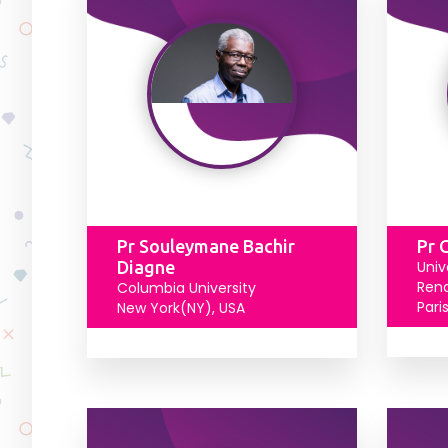
Pr Souleymane Bachir
Pr 
Diagne
Univ
Ren
Columbia University
Pari
New York(NY), USA