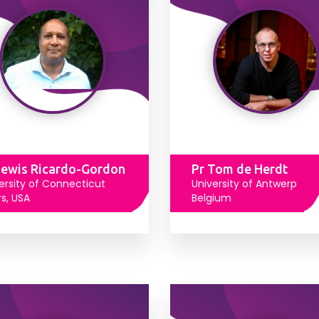
Lewis Ricardo-Gordon
Pr Tom de Herdt
ersity of Connecticut
University of Antwerp
rs, USA
Belgium