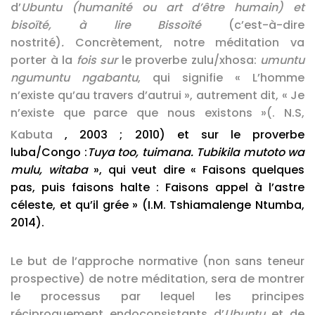
d’
Ubuntu (humanité ou art d’être humain) et
bisoïté, à lire Bissoïté
(c’est-à-dire
nostrité)
.
Concrètement, notre méditation va
porter à la
fois sur
le proverbe zulu/xhosa:
umuntu
ngumuntu ngabantu
, qui signifie « L’homme
n’existe qu’au travers d’autrui », autrement dit, « Je
n’existe que parce que nous existons »(.
N.S,
Kabuta
, 2003 ; 2010) et sur le proverbe
luba/Congo :
Tuya too, tuimana. Tubikila mutoto wa
mulu, witaba
», qui veut dire « Faisons quelques
pas, puis faisons halte : Faisons appel à l’astre
céleste, et qu’il grée » (I.M. Tshiamalenge Ntumba,
2014).
Le but de l’approche normative (non sans teneur
prospective) de notre méditation, sera de montrer
le processus par lequel les principes
réciproquement endoconsistants d’
Ubuntu
et de