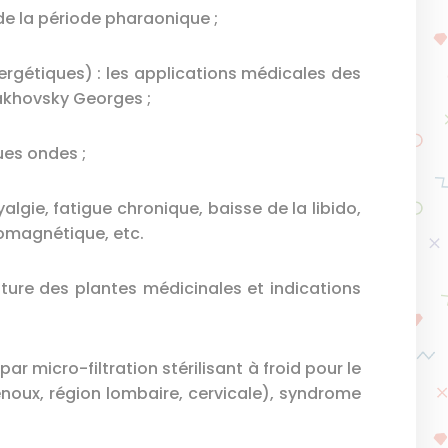
de la période pharaonique ;
gétiques) : les applications médicales des
akhovsky Georges ;
ues ondes ;
algie, fatigue chronique, baisse de la libido,
romagnétique, etc.
ulture des plantes médicinales et indications
r micro-filtration stérilisant à froid pour le
enoux, région lombaire, cervicale), syndrome