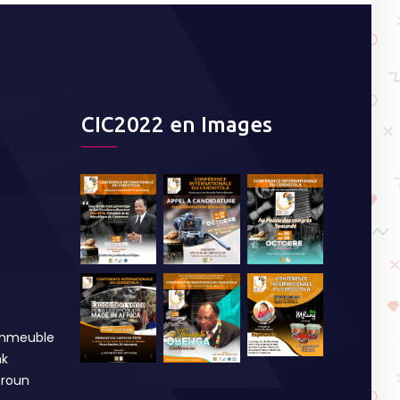
CIC2022 en Images
Immeuble
nk
roun