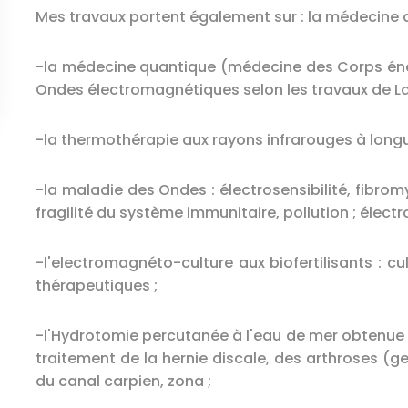
Mes travaux portent également sur : la médecine 
-la médecine quantique (médecine des Corps éner
Ondes électromagnétiques selon les travaux de L
-la thermothérapie aux rayons infrarouges à long
-la maladie des Ondes : électrosensibilité, fibromy
fragilité du système immunitaire, pollution ; élect
-l'electromagnéto-culture aux biofertilisants : c
thérapeutiques ;
-l'Hydrotomie percutanée à l'eau de mer obtenue pa
traitement de la hernie discale, des arthroses (g
du canal carpien, zona ;