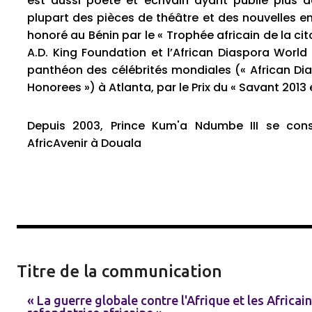
est aussi poète et écrivain ayant publié plus d
plupart des pièces de théâtre et des nouvelles en
honoré au Bénin par le « Trophée africain de la cit
A.D. King Foundation et l’African Diaspora World
panthéon des célébrités mondiales (« African Di
Honorees ») à Atlanta, par le Prix du « Savant 2013 
Depuis 2003, Prince Kum'a Ndumbe III se cons
AfricAvenir à Douala
Titre de la communication
« La guerre globale contre l'Afrique et les Africai