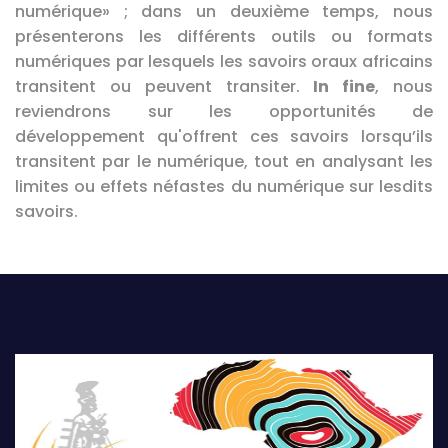
numérique» ; dans un deuxième temps, nous
présenterons les différents outils ou formats
numériques par lesquels les savoirs oraux africains
transitent ou peuvent transiter.
In fine
, nous
reviendrons sur les opportunités de
développement qu'offrent ces savoirs lorsqu’ils
transitent par le numérique, tout en analysant les
limites ou effets néfastes du numérique sur lesdits
savoirs.