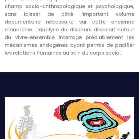
champ socio-anthropologique et psychologique,
sans laisser de côté l’important volume
documentaire nécessaire sur cette ancienne
monarchie. L’analyse du discours discursif autour
du vivre-ensemble interroge préalablement les
mécanismes endogènes ayant permis de pacifier
les relations humaines au sein du corps social.