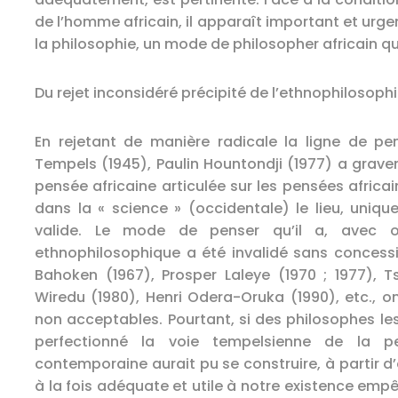
de l’homme africain, il apparaît important et urge
la philosophie, un mode de philosopher africain qui 
Du rejet inconsidéré précipité de l’ethnophilosoph
En rejetant de manière radicale la ligne de p
Tempels (1945), Paulin Hountondji (1977) a grav
pensée africaine articulée sur les pensées africa
dans la « science » (occidentale) le lieu, uniq
valide. Le mode de penser qu’il a, avec o
ethnophilosophique a été invalidé sans concessio
Bahoken (1967), Prosper Laleye (1970 ; 1977), 
Wiredu (1980), Henri Odera-Oruka (1990), etc., o
non acceptables. Pourtant, si des philosophes le
perfectionné la voie tempelsienne de la pe
contemporaine aurait pu se construire, à partir d’
à la fois adéquate et utile à notre existence empê