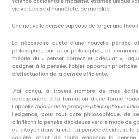
science occidentale moderne, estimée unique voie 
vie vertueuse d’honnêteté, de moralité.
Une nouvelle pensée suppose de forger une théori
La nécessaire quête d’une nouvelle pensée af
philosopher, sur quoi philosopher, et comment 
théorie du « penser correct et adéquat », laque
assigner à la pensée, l’objet opportun prioritair
d’effectuation de la pensée efficiente.
J’ai conçu, à travers nombre de mes écrits,
correspondre à la formation d’une forme nouve
l’appelle
théorie de la pratique philosophique infle
l’exigence, pour tout acte philosophique, de 
d’infléchir la pensée décideuse vers le mode de g
au citoyen dans la cité. La pensée décideuse la p
société, étant de toute évidence la pensée i