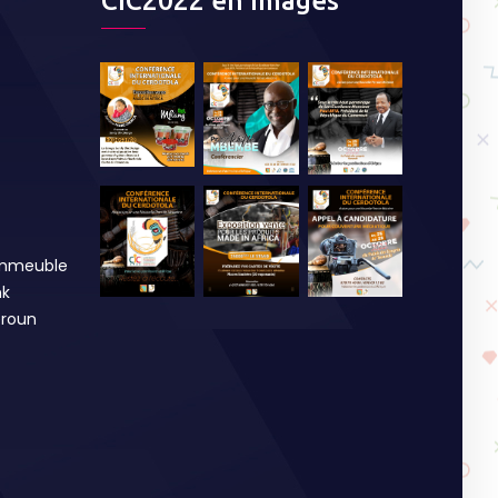
CIC2022 en Images
Immeuble
nk
roun