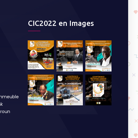
CIC2022 en Images
Immeuble
nk
roun