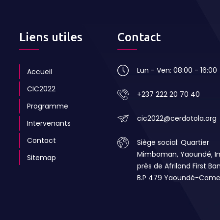
Liens utiles
Contact
Lun - Ven: 08:00 - 16:00
Accueil
CIC2022
+237 222 20 70 40
Programme
cic2022@cerdotola.org
Intervenants
Contact
Siège social: Quartier
Mimboman, Yaoundé, 
Sitemap
près de Afriland First Ba
B.P 479 Yaoundé-Came